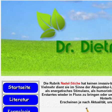
Die Rubrik
Nadel-Stiche
hat keinen invasiv-b
Vielmehr dient sie im Sinne der Akupunktur-L
als energetisches Stimulans, als humoristi
Erstarrtes wieder in Fluss zu bringen oder u
Hinterf
Erscheinen je nach Aktualität, u