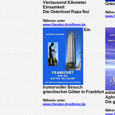
Viertausend Kilometer
Grie
Einsamkeit
Die Osterinsel Rapa Nui
Näher
www.l
Näheres unter
www.literatur.drvolkmer.de
Ein
humorvoller Besuch
griechischer Götter in Frankfurt
ents
Aphr
Näheres unter
Die 
www.literatur.drvolkmer.de
Näher
www.l