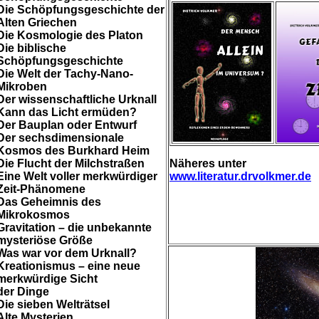
Die Schöpfungsgeschichte der
Alten Griechen
Die Kosmologie des Platon
Die biblische
Schöpfungsgeschichte
Die Welt der Tachy-Nano-
Mikroben
Der wissenschaftliche Urknall
Kann das Licht ermüden?
Der Bauplan oder Entwurf
Der sechsdimensionale
Kosmos des Burkhard Heim
Die Flucht der Milchstraßen
Näheres unter
Eine Welt voller merkwürdiger
www.literatur.drvolkmer.de
Zeit-Phänomene
Das Geheimnis des
Mikrokosmos
Gravitation – die unbekannte
mysteriöse Größe
Was war vor dem Urknall?
Kreationismus – eine neue
merkwürdige Sicht
der Dinge
Die sieben Welträtsel
Alte Mysterien