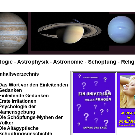
ogie - Astrophysik - Astronomie - Schöpfung - Relig
Inhaltsverzechnis
Das Wort vor den Einleitenden
Gedanken
Einleitende Gedanken
Erste Irritationen
Psychologie der
Namensgebung
Die Schöpfungs-Mythen der
Völker
Die Altägyptische
Schöpfungsgeschichte